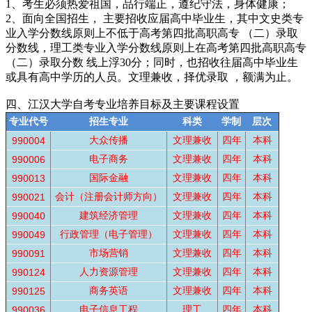
1、考生必须热爱祖国，品行端正，遵纪守法，身体健康；
2、面向全国招生， 主要招收应届高中毕业生，其中文史类专
业入学分数线原则上不低于高考第四批高职高专 （二）录取
分数线，理工类专业入学分数线原则上在高考第四批高职高专
（二）录取分数 线上浮30分；同时，也招收往届高中毕业生
或具有高中学历的人员。文理兼收，择优录取 ，额满为止。
四、江汉大学自考专业培养目标及主要课程设置
专业代号
招生专业
科类
学制
层次
大众传播
文理兼收
四年
本科
990004
电子商务
文理兼收
四年
本科
990006
国际金融
文理兼收
四年
本科
990013
会计（注册会计师方向）
文理兼收
四年
本科
990021
建筑经济管理
文理兼收
四年
本科
990040
行政管理（电子管理）
文理兼收
四年
本科
990049
市场营销
文理兼收
四年
本科
990091
人力资源管理
文理兼收
四年
本科
990124
商务英语
文理兼收
四年
本科
990125
电子信息工程
理工
四年
本科
990036