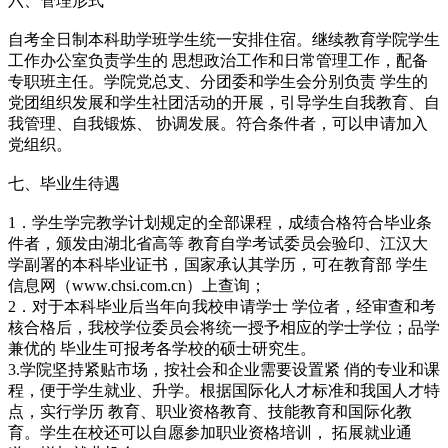
六、管理形式
自考全日制本科助学班学生统一安排住宿。继续教育学院学生
工作办公室负责学生的 思想政治工作和日常管理工作，配备
专职班主任。学院党总支、分团委和学生会分别负责 学生的
党团组织发展和学生社团活动的开展，引导学生自我教育、自
我管理、自我锻炼、 协调发展。符合条件者，可以申请加入
党组织。
七、毕业生待遇
1．学生学完教学计划规定的全部课程，成绩合格符合毕业条
件者，颁发由湖北省高等 教育自学考试委员会验印、江汉大
学副署的本科毕业证书，国家承认其学历，可在教育部 学生
信息网（www.chsi.com.cn）上查询；
2．对于本科毕业后当年向我校申请学士 学位者，经审查和考
核合格后，我校学位委员会将统一授予相应的学士学位；品学
兼优的 毕业生可报考各学校的硕士研究生。
3.学院坚持紧贴市场，按社会和企业需要设置紧 俏的专业和课
程，便于学生就业、升学。根据国际化人才标准和我国人才特
点，实行学历 教育、职业资格教育、技能教育和国际化教
育。学生在校还可以自愿参加职业资格培训， 拓展就业通