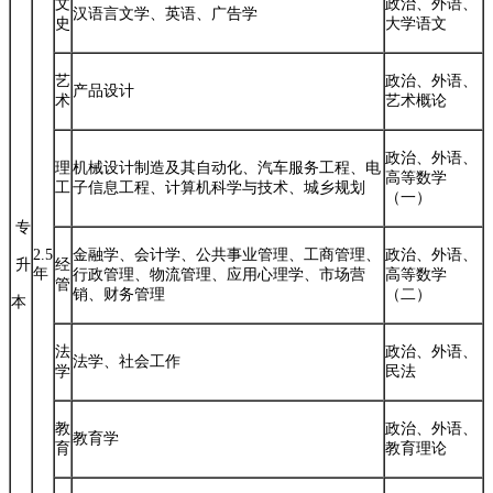
文
政治、外语、
汉语言文学、英语、广告学
史
大学语文
艺
政治、外语、
产品设计
术
艺术概论
政治、外语、
理
机械设计制造及其自动化、汽车服务工程、电
高等数学
工
子信息工程、计算机科学与技术、城乡规划
（一）
专
2.5
金融学、会计学、公共事业管理、工商管理、
政治、外语、
升
经
年
行政管理、物流管理、应用心理学、市场营
高等数学
管
销、财务管理
（二）
本
法
政治、外语、
法学、社会工作
学
民法
教
政治、外语、
教育学
育
教育理论