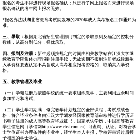
报名的考生不得进行现场报名确认；只进行了网上报名而未进行现场
报名确认的考生网上报名无效。
*报名办法以湖北省教育考试院发布的2020年成人高考报名工作通知为
准。
三、录取：
根据湖北省招生管理部门制定的录取原则及确定的控制分
数线，从高分到低分，择优录取。
四、报到及注册：
新生必须按规定的时间由相关教学站在江汉大学继
续教育学院集体办理报到注册手续，无故逾期不报到注册者或经新生
入学资格复查认定不具备成人高考相应报考资格的，取消其入学资
格。
五、教学管理及毕业
（一）学籍注册后按照学校的统一要求组织教学，主要利用业余时间
参加学习和考试。
（二）学生学习期满，修完教学计划规定的全部课程，考试成绩合
格，符合毕业条件者由江汉大学颁发经国家教育部审核并进行学历证
书电子注册的成人高等教育毕业证书，国家承认学历，中国高等教育
学生信息网（学信网http://www.chsi.com.cn）可查询、认证。对符合学
士学位证书办理条件的毕业生，经学生本人申报，学校评审通过后授
予相应的学士学位。