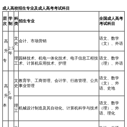
成人高校招生专业及成人高考考试科目
层
学
科
全国成人高考
招生专业
次
制
类
考试科目
文
语文、数学
会计、市场营销
高
史
（文）、外语
2.5
升
年
理
园林技术、机电一体化技术、电子信息工程技
语文、数学
专
工
术、计算机应用技术、护理
（理）、外语
语文、数学
文
教育学、工商管理、会计学、行政管理、公共
（文）、外
史
事业管理
高
语、史地
5
升
年
语文、数学
本
理
机械设计制造及其自动化、计算机科学与技术
（理）、外
工
语、理化