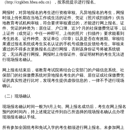
（http://crgkbm.hbea.edu.cn），按系统提示进行报名。
网报时，对异地报名的考生进行资格审核。凡异地报名的考生，网报
时须上传长期在当地工作或生活的证件、凭证（照片或扫描件）供当
地教育考试机构审核，符合要求审核通过的，才能进行网上报名。证
件、凭证的种类为：居住证、户口簿、近3个月的社保缴费凭证等，以
上证件（或凭证）中任一种即可。上传的照片（扫描件）要求能看到
考生姓名、证件种类、发证单位（印章）以及是否在有效期。审核结
果通过报名系统或考生实名认证的手机号或微信反馈给考生。审核未
通过的不得多次更换报名点进行网报，否则该身份证号将被系统锁
定，无法再进行网报。网报时上传假证件、假证明材料的考生无法进
行现场报名确认。
网上报名结束后，省教育考试院将结合公安部门的户籍信息系统、社
保部门的社保缴费系统对异地报名考生的户籍、居住证或社保缴费凭
证的真实性进行比对，发现考生提供虚假信息的，一律不予进行现场
确认。
（二）现场确认
现场报名确认时间一般为9月上旬。网上报名成功后，考生在网上报名
预约的时间内，持上述规定证件到自己所选择的现场报名确认点办理
现场报名确认手续。
所有参加全国统考和免试入学的考生都须进行网上报名。未参加网上