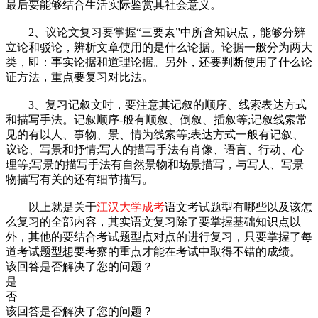
最后要能够结合生活实际鉴赏其社会意义。
2、议论文复习要掌握“三要素”中所含知识点，能够分辨
立论和驳论，辨析文章使用的是什么论据。论据一般分为两大
类，即：事实论据和道理论据。另外，还要判断使用了什么论
证方法，重点要复习对比法。
3、复习记叙文时，要注意其记叙的顺序、线索表达方式
和描写手法。记叙顺序-般有顺叙、倒叙、插叙等;记叙线索常
见的有以人、事物、景、情为线索等;表达方式一般有记叙、
议论、写景和抒情;写人的描写手法有肖像、语言、行动、心
理等;写景的描写手法有自然景物和场景描写，与写人、写景
物描写有关的还有细节描写。
以上就是关于
江汉大学成考
语文考试题型有哪些以及该怎
么复习的全部内容，其实语文复习除了要掌握基础知识点以
外，其他的要结合考试题型点对点的进行复习，只要掌握了每
道考试题型想要考察的重点才能在考试中取得不错的成绩。
该回答是否解决了您的问题？
是
否
该回答是否解决了您的问题？