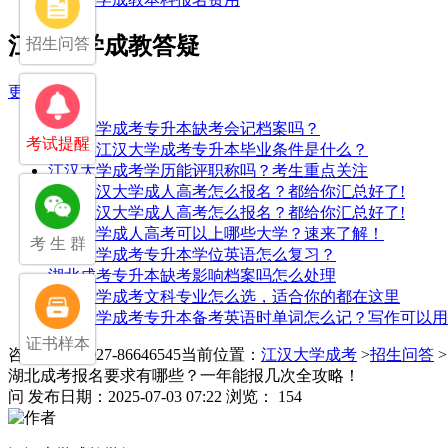
江汉大学成教答疑
招生问答
更多>>
江汉大学成考专升本缺考会记档案吗？
考试提醒
2025年江汉大学成考专升本毕业条件是什么？
江汉大学成考学历能评职称吗？考生重点关注
2025江汉大学成人高考怎么报名？都给你汇总好了!
2025江汉大学成人高考怎么报名？都给你汇总好了!
江汉大学成人高考可以上哪些大学？速来了解！
考 生 群
江汉大学成考专升本学位英语怎么复习？
湖北成考专升本缺考影响档案吗怎么处理
江汉大学成考文科专业怎么选，适合你的都在这里
江汉大学成考专升本备考英语时单词怎么记？写作可以用
证书样本
咨询电话：027-86646545
当前位置：
江汉大学成考
>
招生问答
湖北成考报名要求有哪些？一年能报几次全攻略！
问
发布日期：2025-07-03 07:22
浏览： 154