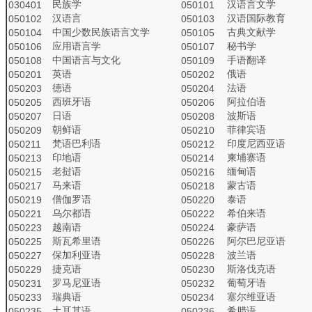
民族学
汉语言文学
030401
050101
汉语言
汉语国际教育
050102
050103
中国少数民族语言文学
古典文献学
050104
050105
应用语言学
秘书学
050106
050107
中国语言与文化
手语翻译
050108
050109
英语
俄语
050201
050202
德语
法语
050203
050204
西班牙语
阿拉伯语
050205
050206
日语
波斯语
050207
050208
朝鲜语
菲律宾语
050209
050210
梵语巴利语
印度尼西亚语
050211
050212
印地语
柬埔寨语
050213
050214
老挝语
缅甸语
050215
050216
马来语
蒙古语
050217
050218
僧伽罗语
泰语
050219
050220
乌尔都语
希伯来语
050221
050222
越南语
豪萨语
050223
050224
斯瓦希里语
阿尔巴尼亚语
050225
050226
保加利亚语
波兰语
050227
050228
捷克语
斯洛伐克语
050229
050230
罗马尼亚语
葡萄牙语
050231
050232
瑞典语
塞尔维亚语
050233
050234
土耳其语
希腊语
050235
050236