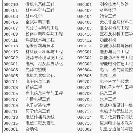
微机电系统工程
测控技术与仪器
080210
080301
材料科学与工程
材料物理
080401
080402
材料化学
冶金工程
080403
080404
金属材料工程
无机非金属材料工
080405
080406
高分子材料与工程
复合材料与工程
080407
080408
粉体材料科学与工程
宝石及材料工艺学
080409
080410
焊接技术与工程
功能材料
080411
080412
纳米材料与技术
新能源材料与器件
080413
080414
材料设计科学与工程
能源与动力工程
080415
080501
能源与环境系统工程
新能源科学与工程
080502
080503
电气工程及其自动化
智能电网信息工程
080601
080602
光源与照明
电气工程与智能控
080603
080604
电机电器智能化
电缆工程
080605
080606
电子信息工程
电子科学与技术
080701
080702
通信工程
微电子科学与工程
080703
080704
光电信息科学与工程
信息工程
080705
080706
广播电视工程
水声工程
080707
080708
电子封装技术
集成电路设计与集
080709
080710
医学信息工程
电磁场与无线技术
080711
080712
电波传播与天线
电子信息科学与技
080713
080714
电信工程及管理
应用电子技术教育
080715
080716
自动化
轨道交通信号与控
080801
080802