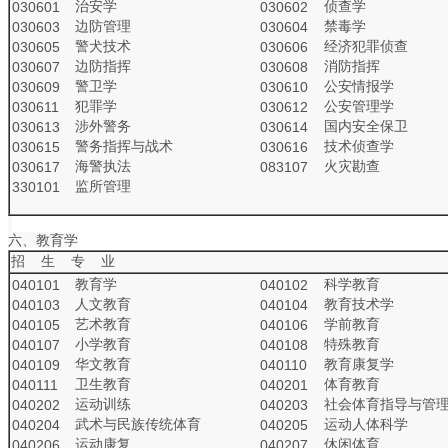
治安学
侦查学
030601
030602
边防管理
禁毒学
030603
030604
警犬技术
经济犯罪侦查
030605
030606
边防指挥
消防指挥
030607
030608
警卫学
公安情报学
030609
030610
犯罪学
公安管理学
030611
030612
涉外警务
国内安全保卫
030613
030614
警务指挥与战术
技术侦查学
030615
030616
海警执法
火灾勘查
030617
083107
监所管理
330101
六、教育学
招 生 专 业
教育学
科学教育
040101
040102
人文教育
教育技术学
040103
040104
艺术教育
学前教育
040105
040106
小学教育
特殊教育
040107
040108
华文教育
教育康复学
040109
040110
卫生教育
体育教育
040111
040201
运动训练
社会体育指导与管
040202
040203
武术与民族传统体育
运动人体科学
040204
040205
运动康复
休闲体育
040206
040207