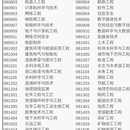
机器人工程
邮政工程
080803
080804
计算机科学与技术
软件工程
080901
080902
网络工程
信息安全
080903
080904
物联网工程
数字媒体技术
080905
080906
智能科学与技术
空间信息与数字技
080907
080908
电子与计算机工程
数据科学与大数据
080909
080910
网络空间安全
新媒体技术
080911
080912
电影制作
土木工程
080913
081001
建筑环境与能源应用工程
给排水科学与工程
081002
081003
建筑电气与智能化
城市地下空间工程
081004
081005
道路桥梁与渡河工程
铁道工程
081006
081007
水利水电工程
水文与水资源工程
081101
081102
港口航道与海岸工程
水务工程
081103
081104
水利科学与工程
测绘工程
081105
081201
遥感科学与技术
导航工程
081202
081203
地理国情监测
地理空间信息工程
081204
081205
化学工程与工艺
制药工程
081301
081302
资源循环科学与工程
能源化学工程
081303
081304
化学工程与工业生物工程
地质工程
081305
081401
勘查技术与工程
资源勘查工程
081402
081403
地下水科学与工程
采矿工程
081404
081501
石油工程
矿物加工工程
081502
081503
油气储运工程
矿物资源工程
081504
081505