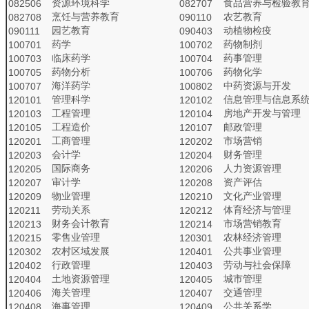
资源环境科学
食品营养与检验教
082506
082707
烹饪与营养教育
农艺教育
082708
090110
园艺教育
动植物检疫
090111
090403
药学
药物制剂
100701
100702
临床药学
药事管理
100703
100704
药物分析
药物化学
100705
100706
海洋药学
中药资源与开发
100707
100802
管理科学
信息管理与信息系
120101
120102
工程管理
房地产开发与管理
120103
120104
工程造价
邮政管理
120105
120107
工商管理
市场营销
120201
120202
会计学
财务管理
120203
120204
国际商务
人力资源管理
120205
120206
审计学
资产评估
120207
120208
物业管理
文化产业管理
120209
120210
劳动关系
体育经济与管理
120211
120212
财务会计教育
市场营销教育
120213
120214
零售业管理
农林经济管理
120215
120301
农村区域发展
公共事业管理
120302
120401
行政管理
劳动与社会保障
120402
120403
土地资源管理
城市管理
120404
120405
海关管理
交通管理
120406
120407
海事管理
公共关系学
120408
120409