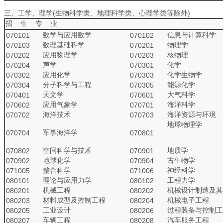
三、工学、理学(生物科学类、地理科学类、心理学类等除外)
招 生 专 业
数学与应用数学
信息与计算科学
070101
070102
数理基础科学
物理学
070103
070201
应用物理学
核物理
070202
070203
声学
化学
070204
070301
应用化学
化学生物学
070302
070303
分子科学与工程
能源化学
070304
070305
天文学
大气科学
070401
070601
应用气象学
海洋科学
070602
070701
海洋技术
海洋资源与环境
070702
070703
地球物理学
军事海洋学
070704
070801
空间科学与技术
地质学
070802
070901
地球化学
古生物学
070902
070904
整合科学
神经科学
071005
071006
理论与应用力学
工程力学
080101
080102
机械工程
机械设计制造及其
080201
080202
材料成型及控制工程
机械电子工程
080203
080204
工业设计
过程装备与控制工
080205
080206
车辆工程
汽车服务工程
080207
080208