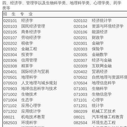
四、经济学、管理学以及生物科学类、地理科学类、心理学类、药学
类等
招 生 专 业
经济学
经济统计学
020101
020102
国民经济管理
资源与环境经济学
020103
020104
商务经济学
能源经济
020105
020106
劳动经济学
财政学
020107
020201
税收学
金融学
020202
020301
金融工程
保险学
020302
020303
投资学
金融数学
020304
020305
信用管理
经济与金融
020306
020307
精算学
互联网金融
020308
020309
国际经济与贸易
贸易经济
020401
020402
地理科学
自然地理与资源环
070501
070502
人文地理与城乡规划
地理信息科学
070503
070504
地球信息科学与技术
生物科学
070903
071001
生物技术
生物信息学
071002
071003
生态学
心理学
071004
071101
应用心理学
统计学
071102
071201
应用统计学
机械工艺技术
071202
080209
机电技术教育
汽车维修工程教育
08021
08021
环境科学
环境生态工程
082503
082504