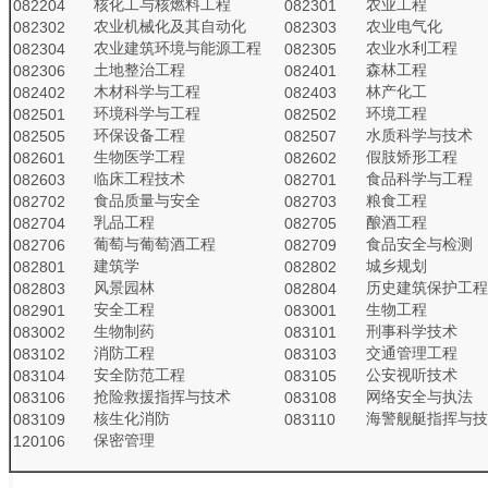
核化工与核燃料工程
农业工程
082204
082301
农业机械化及其自动化
农业电气化
082302
082303
农业建筑环境与能源工程
农业水利工程
082304
082305
土地整治工程
森林工程
082306
082401
木材科学与工程
林产化工
082402
082403
环境科学与工程
环境工程
082501
082502
环保设备工程
水质科学与技术
082505
082507
生物医学工程
假肢矫形工程
082601
082602
临床工程技术
食品科学与工程
082603
082701
食品质量与安全
粮食工程
082702
082703
乳品工程
酿酒工程
082704
082705
葡萄与葡萄酒工程
食品安全与检测
082706
082709
建筑学
城乡规划
082801
082802
风景园林
历史建筑保护工程
082803
082804
安全工程
生物工程
082901
083001
生物制药
刑事科学技术
083002
083101
消防工程
交通管理工程
083102
083103
安全防范工程
公安视听技术
083104
083105
抢险救援指挥与技术
网络安全与执法
083106
083108
核生化消防
海警舰艇指挥与技
083109
083110
保密管理
120106