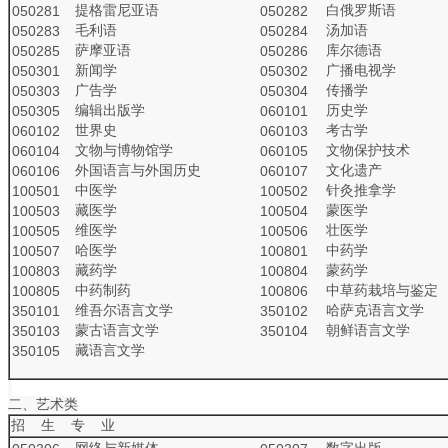
提格雷尼亚语
白俄罗斯语
050281
050282
毛利语
汤加语
050283
050284
萨摩亚语
库尔德语
050285
050286
新闻学
广播电视学
050301
050302
广告学
传播学
050303
050304
编辑出版学
历史学
050305
060101
世界史
考古学
060102
060103
文物与博物馆学
文物保护技术
060104
060105
外国语言与外国历史
文化遗产
060106
060107
中医学
针灸推拿学
100501
100502
藏医学
蒙医学
100503
100504
维医学
壮医学
100505
100506
哈医学
中药学
100507
100801
藏药学
蒙药学
100803
100804
中药制药
中草药栽培与鉴定
100805
100806
维吾尔语言文学
哈萨克语言文学
350101
350102
蒙古语言文学
朝鲜语言文学
350103
350104
藏语言文学
350105
二、艺术类
招 生 专 业
网络与新媒体
数字出版