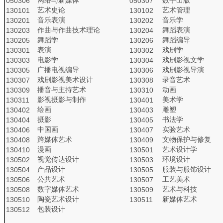
050306
050307
艺术史论
艺术管理
130101
130102
音乐表演
音乐学
130201
130202
作曲与作曲技术理论
舞蹈表演
130203
130204
舞蹈学
舞蹈编导
130205
130206
表演
戏剧学
130301
130302
电影学
戏剧影视文学
130303
130304
广播电视编导
戏剧影视导演
130305
130306
戏剧影视美术设计
录音艺术
130307
130308
播音与主持艺术
动画
130309
130310
影视摄影与制作
美术学
130311
130401
绘画
雕塑
130402
130403
摄影
书法学
130404
130405
中国画
实验艺术
130406
130407
跨媒体艺术
文物保护与修复
130408
130409
漫画
艺术设计学
130410
130501
视觉传达设计
环境设计
130502
130503
产品设计
服装与服饰设计
130504
130505
公共艺术
工艺美术
130506
130507
数字媒体艺术
艺术与科技
130508
130509
陶瓷艺术设计
新媒体艺术
130510
130511
包装设计
130512