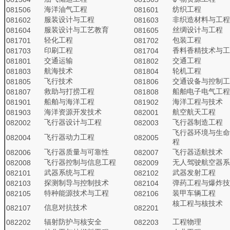
海洋油气工程
纺织工程
081506
081601
服装设计与工程
非织造材料与工程
081602
081603
服装设计与工艺教育
丝绸设计与工程
081604
081605
轻化工程
包装工程
081701
081702
印刷工程
香料香精技术与工
081703
081704
交通运输
交通工程
081801
081802
航海技术
轮机工程
081803
081804
飞行技术
交通设备与控制工
081805
081806
救助与打捞工程
船舶电子电气工程
081807
081808
船舶与海洋工程
海洋工程与技术
081901
081902
海洋资源开发技术
航空航天工程
081903
082001
飞行器设计与工程
飞行器制造工程
082002
082003
飞行器环境与生命
飞行器动力工程
082004
082005
程
飞行器质量与可靠性
飞行器适航技术
082006
082007
飞行器控制与信息工程
无人驾驶航空器系
082008
082009
武器系统与工程
武器发射工程
082101
082102
探测制导与控制技术
弹药工程与爆炸技
082103
082104
特种能源技术与工程
装甲车辆工程
082105
082106
核工程与核技术
信息对抗技术
082107
082201
辐射防护与核安全
工程物理
082202
082203