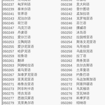
匈牙利语
意大利语
050237
050238
泰米尔语
普什图语
050239
050240
世界语
孟加拉语
050241
050242
尼泊尔语
克罗地亚语
050243
050244
荷兰语
芬兰语
050245
050246
乌克兰语
挪威语
050247
050248
丹麦语
冰岛语
050249
050250
爱尔兰语
拉脱维亚语
050251
050252
立陶宛语
斯洛文尼亚语
050253
050254
爱沙尼亚语
马耳他语
050255
050256
哈萨克语
乌兹别克语
050257
050258
祖鲁语
拉丁语
050259
050260
翻译
商务英语
050261
050262
阿姆哈拉语
吉尔吉斯语
050263
050264
索马里语
土库曼语
050265
050266
加泰罗尼亚语
约鲁巴语
050267
050268
亚美尼亚语
马达加斯加语
050269
050270
格鲁吉亚语
阿塞拜疆语
050271
050272
阿非利卡语
马其顿语
050273
050274
塔吉克语
茨瓦纳语
050275
050276
恩德贝莱语
科摩罗语
050277
050278
克里奥尔语
绍纳语
050279
050280