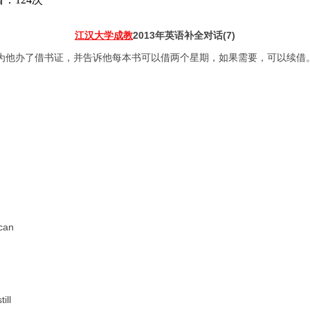
江汉大学成教
2013年英语补全对话(7)
 图书管理员为他办了借书证，并告诉他每本书可以借两个星期，如果需要，可以续借
can
ill