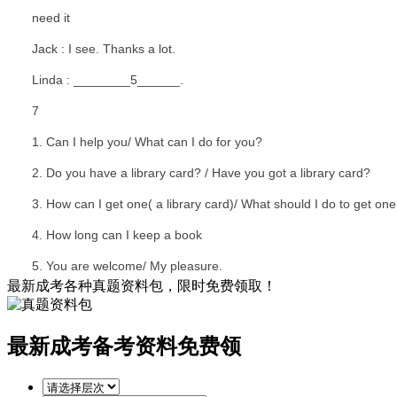
need it
Jack : I see. Thanks a lot.
Linda : ________5______.
7
1. Can I help you/ What can I do for you?
2. Do you have a library card? / Have you got a library card?
3. How can I get one( a library card)/ What should I do to get one
4. How long can I keep a book
5. You are welcome/ My pleasure.
最新成考各种真题资料包，限时免费领取！
最新成考备考资料免费领