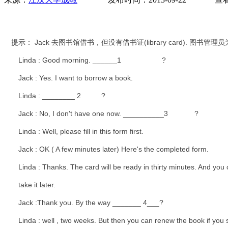
提示： Jack 去图书馆借书，但没有借书证(library card).
Linda : Good morning. ______1 ?
Jack : Yes. I want to borrow a book.
Linda : ________ 2 ?
Jack : No, I don't have one now. __________3 ?
Linda : Well, please fill in this form first.
Jack : OK ( A few minutes later) Here's the completed form.
Linda : Thanks. The card will be ready in thirty minutes. And you 
take it later.
Jack :Thank you. By the way _______ 4___?
Linda : well , two weeks. But then you can renew the book if you st