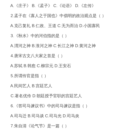
A.《庄子》 B.《孟子》 C.《论语》 D.《左传》
2.孟子在《寡人之于国也》中倡明的政治观点是（ ）
A.克己复礼 B.仁政、王道 C.无为而治 D.小国寡民
3.《秋水》中的河伯指的是（ ）
A.渭河之神 B.淮河之神 C.长江之神 D.黄河之神
4.唐宋古文八大家之首是（ ）
A.苏轼 B.韩愈 C.柳宗元 D.王安石
5.所谓伶官是指（ ）
A.民间艺人 B.宫廷艺人
C.著名优伶 D.朝廷授予官职的宫廷艺人
6.《答司马谏议书》中的司马谏议是指（ ）
A.司马迁 B.司马谈 C.司马光 D.司马炎
7.朱自清《论气节》是一篇（ ）