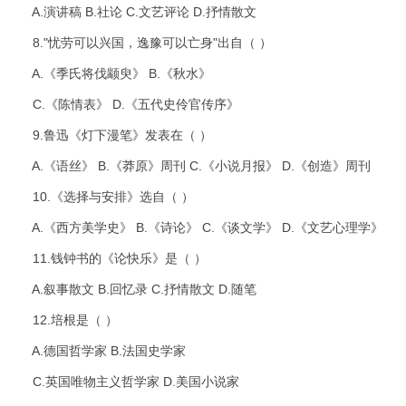
A.演讲稿 B.社论 C.文艺评论 D.抒情散文
8."忧劳可以兴国，逸豫可以亡身"出自（ ）
A.《季氏将伐颛臾》 B.《秋水》
C.《陈情表》 D.《五代史伶官传序》
9.鲁迅《灯下漫笔》发表在（ ）
A.《语丝》 B.《莽原》周刊 C.《小说月报》 D.《创造》周刊
10.《选择与安排》选自（ ）
A.《西方美学史》 B.《诗论》 C.《谈文学》 D.《文艺心理学》
11.钱钟书的《论快乐》是（ ）
A.叙事散文 B.回忆录 C.抒情散文 D.随笔
12.培根是（ ）
A.德国哲学家 B.法国史学家
C.英国唯物主义哲学家 D.美国小说家