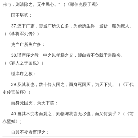
弗与，则清除之。无生民心。" （《郑伯克段于观》
国不堪贰：
37.汉下广吏，吏当广所失亡多，为虏所生得，当斩，赎为庶人。
（《李将军列传》）
吏当广所失亡多：
38.谨庠序之教，申之以孝梯之义，颁白者不负载于道路矣。
（《寡人之于国也》）
谨庠序之教：
39.及其衰也，数十伶人困之，而身死国灭，为天下笑。（《五代
史伶官传序》）
而身死国灭，为天下笑：
40.自其不变者而观之，则物与我皆无尽也，而又何羡乎？（《前
赤壁赋》）
自其不变者而现之：