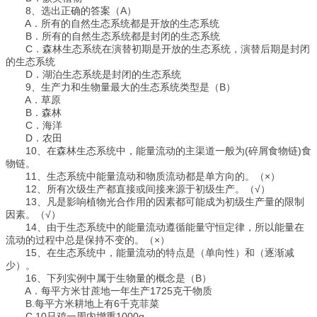
8、选出正确的答案（A）
A．所有的自然生态系统都是开放的生态系统
B．所有的自然生态系统都是封闭的生态系统
C．森林生态系统在演替初期是开放的生态系统，演替后期是封闭
的生态系统
D．湖泊生态系统是封闭的生态系统
9、生产力和生物量最大的生态系统类型是（B）
A．草原
B．森林
C．海洋
D．农田
10、在森林生态系统中，能量流动的主渠道一般为(碎屑食物链)食
物链。
11、生态系统中能量流动和物质流动都是单方向的。（×）
12、所有次级生产都直接或间接来源于初级生产。（√）
13、凡是影响植物光合作用的因素都可能成为初级生产量的限制
因素。（√）
14、由于生态系统中的能量流动遵循能量守恒定律，所以能量在
流动的过程中总是保持不变的。（×）
15、在生态系统中，能量流动的特点是（单向性）和（逐渐减
少）。
16、下列实例中属于生物量的概念是（B）
A．每平方米甘蔗地一年生产1725克干物质
B.每平方米耕地上有6千克菲菜
C.10只鸡一周内增重1000g