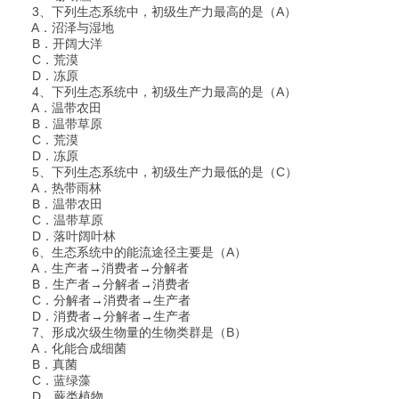
3、下列生态系统中，初级生产力最高的是（A）
A．沼泽与湿地
B．开阔大洋
C．荒漠
D．冻原
4、下列生态系统中，初级生产力最高的是（A）
A．温带农田
B．温带草原
C．荒漠
D．冻原
5、下列生态系统中，初级生产力最低的是（C）
A．热带雨林
B．温带农田
C．温带草原
D．落叶阔叶林
6、生态系统中的能流途径主要是（A）
A．生产者→消费者→分解者
B．生产者→分解者→消费者
C．分解者→消费者→生产者
D．消费者→分解者→生产者
7、形成次级生物量的生物类群是（B）
A．化能合成细菌
B．真菌
C．蓝绿藻
D．蕨类植物