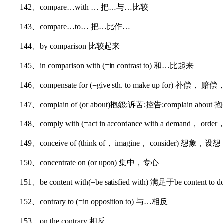
142、compare…with … 把…与…比较
143、compare…to… 把…比作…
144、by comparison 比较起来
145、in comparison with (=in contrast to) 和…比起来
146、compensate for (=give sth. to make up for) 补偿， 赔偿
147、complain of (or about)抱怨;诉苦;控告;complain about 抱怨某
148、comply with (=act in accordance with a demand， orde
149、conceive of (think of， imagine， consider) 想象，设想
150、concentrate on (or upon) 集中，专心
151、be content with(=be satisfied with) 满足于be content t
152、contrary to (=in opposition to) 与…相反
153、on the contrary 相反