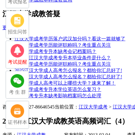
考试报名
江汉大学成教答疑
更多>>
招生问答
江汉大学成考学历落户武汉加分吗？看这一篇就够了
江汉大学成考学历能评职称吗？考生重点关注
江汉大学成考专升本缺考会记档案吗？
2025年江汉大学成考专升本毕业条件是什么？
考试提醒
江汉大学成考学历能评职称吗？考生重点关注
2025江汉大学成人高考怎么报名？都给你汇总好了!
2025江汉大学成人高考怎么报名？都给你汇总好了!
江汉大学成人高考可以上哪些大学？速来了解！
江汉大学成考专升本学位英语怎么复习？
考 生 群
湖北成考专升本缺考影响档案吗怎么处理
咨询电话：027-86646545
当前位置：
江汉大学成考
>
江汉大学
2013年江汉大学成教英语高频词汇（4）
证书样本
来源：
江汉大学成教
发布时间：2013-02-04 查看