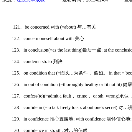
121、be concerned with (=about) 与…有关
122、concern oneself about with 关心
123、in conclusion(=as the last thing)最后一点; at the concl
124、condemn sb. to 判决
125、on condition that (=if)以…为条件， 假如。 in that = because
126、in out of condition (=thoroughly healthy or fit not 
127、confess(to)(=admit a fault， crime， or sth. wrong)承
128、confide in (=to talk freely to sb. about one's secre
129、in confidence 推心置腹地; with confidence 满怀信心地; h
130、confidence in sb. sth. 对…的信赖