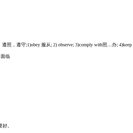
合，遵照，遵守;1)obey 服从; 2) observe; 3)comply with照…办; 4)keep
对， 面临
 和…要好。