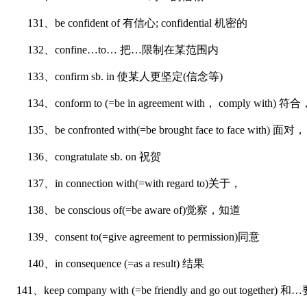
131、be confident of 有信心; confidential 机密的
132、confine…to… 把…限制在某范围内
133、confirm sb. in 使某人更坚定(信念等)
134、conform to (=be in agreement with， comply with) 符
135、be confronted with(=be brought face to face with) 面
136、congratulate sb. on 祝贺
137、in connection with(=with regard to)关于，
138、be conscious of(=be aware of)觉察，知道
139、consent to(=give agreement to permission)同意
140、in consequence (=as a result) 结果
141、keep company with (=be friendly and go out together)