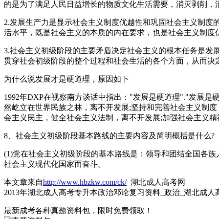
的是为了满足人民日益增长的物质文化生活需要，消灭剥削，
2.发展生产力是显示社会主义制度优越性和巩固社会主义制
活水平，既是社会主义的本质的内在要求，也是社会主义制度
3.社会主义初级阶段的主要矛盾决定社会主义的根本任务是
贯穿社会初级阶段的整个过程和社会生活的各个方面，从而决
为什么说发展才是硬道理，原因如下
1992年DXP在视察南方谈话中指出："发展是硬道理"."
然屹立在世界民族之林，离不开发展;坚持和完善社会主义制度
会主义民主，健全社会主义法制，离不开发展;加强社会主义精
8、社会主义初级阶段基本路线的主要内容及简明概括是什么?
(1)党在社会主义初级阶段的基本路线是：领导和团结全国各
社会主义现代化国家而奋斗。
本文章来自
http://www.hbzkw.com/ck/
湖北成人高考网
2013年湖北成人高考专升本政治邓论复习资料_政治_湖北成人
最新成考各种真题资料包，限时免费领取！