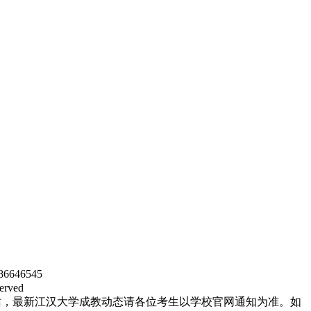
46545
rved
站，最新江汉大学成教动态请各位考生以学校官网通知为准。如