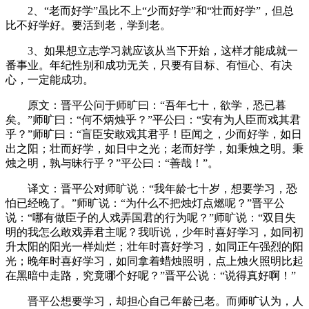
2、“老而好学”虽比不上“少而好学”和“壮而好学”，但总
比不好学好。要活到老，学到老。
3、如果想立志学习就应该从当下开始，这样才能成就一
番事业。年纪性别和成功无关，只要有目标、有恒心、有决
心，一定能成功。
原文：晋平公问于师旷曰：“吾年七十，欲学，恐已暮
矣。”师旷曰：“何不炳烛乎？”平公曰：“安有为人臣而戏其君
乎？”师旷曰：“盲臣安敢戏其君乎！臣闻之，少而好学，如日
出之阳；壮而好学，如日中之光；老而好学，如秉烛之明。秉
烛之明，孰与昧行乎？”平公曰：“善哉！”。
译文：晋平公对师旷说：“我年龄七十岁，想要学习，恐
怕已经晚了。”师旷说：“为什么不把烛灯点燃呢？”晋平公
说：“哪有做臣子的人戏弄国君的行为呢？”师旷说：“双目失
明的我怎么敢戏弄君主呢？我听说，少年时喜好学习，如同初
升太阳的阳光一样灿烂；壮年时喜好学习，如同正午强烈的阳
光；晚年时喜好学习，如同拿着蜡烛照明，点上烛火照明比起
在黑暗中走路，究竟哪个好呢？”晋平公说：“说得真好啊！”
晋平公想要学习，却担心自己年龄已老。而师旷认为，人