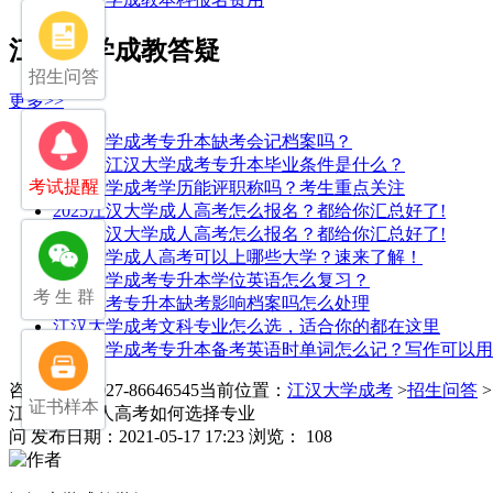
江汉大学成教答疑
招生问答
更多>>
江汉大学成考专升本缺考会记档案吗？
2025年江汉大学成考专升本毕业条件是什么？
考试提醒
江汉大学成考学历能评职称吗？考生重点关注
2025江汉大学成人高考怎么报名？都给你汇总好了!
2025江汉大学成人高考怎么报名？都给你汇总好了!
江汉大学成人高考可以上哪些大学？速来了解！
江汉大学成考专升本学位英语怎么复习？
考 生 群
湖北成考专升本缺考影响档案吗怎么处理
江汉大学成考文科专业怎么选，适合你的都在这里
江汉大学成考专升本备考英语时单词怎么记？写作可以用
咨询电话：027-86646545
当前位置：
江汉大学成考
>
招生问答
证书样本
江汉大学成人高考如何选择专业
问
发布日期：2021-05-17 17:23
浏览： 108