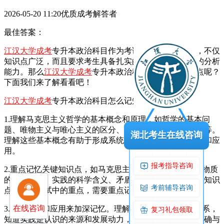
2026-05-20 11:20优质成考解答者
最佳答案：
江汉大学成考
专升本政治科目作为考试的重要组成部分，不仅
知识点广泛，而且要求考生具备扎实的理论基础和良好的分析
能力。那么
江汉大学成考
专升本政治科目该如何记知识点呢？
下面我们来了解看看吧！
江汉大学成考
专升本政治科目怎么记知识点？
1.‌理解马克思主义哲学的基本概念和原理‌，如哲学的基本问
题、唯物主义与唯心主义的区分、物质与意识的辩证关系等。
湖北考生在线咨询
理解这些基本概念有助于形成系统的知识框架，便于记忆和应
用‌。
报考指导咨询
‌2.重点记忆关键知识点‌，如马克思主义哲学的研究对象、物质
的唯一特性、实践的科学含义、矛盾的基本属性等。这些知识
考前辅导咨询
点是政治考试中的重点，需要重点记忆和理解‌。
在线咨询
3.‌通过实践和应用来加深记忆‌。理解实践与认识的辩证关系，
复习礼包领取
知道实践是认识的来源和发展动力，同时也是检验认识正确与