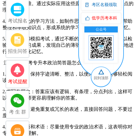
否的唯一标准。通过实际应用这些原理，可以加深对知识点的
考区名额领取
理解和记忆‌。
低学历考本科
考试报名
4.‌采用系统化的学习方法‌，如制作思维导图或知识框架，帮助
整理和串联知识点，形成系统的学习材料，便于复习和记忆‌。
公众号
交
5.‌多做练习和模拟考试‌，通过不断的练习和模拟考试，可以检
验自己的学习成果，发现自己的薄弱环节，进而有针对性地进
招生问答
行复习和强化记忆‌。
江汉大学成考专升本政治简答题怎么多拿分？
1.‌字迹工整‌：保持字迹清晰、整洁，以便阅卷老师能够轻松阅
回到顶部
读你的答案‌。
考试提醒
2.‌书写有层次‌：答案应该有逻辑、有条理，分点列出，这样可
以让阅卷老师更容易理解你的答案‌。
3.‌简要回答‌：避免重复或冗长的表述，直接回答问题，不要过
考 生 群
度展开‌。
4.‌使用书面语和术语‌：尽量使用专业的政治术语，这表明你对
专业知识的理解‌。