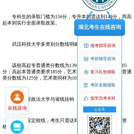
‌专科生的录取门槛为156分，专升本则需达到143分，而高
起本则实行全面录取政策。‌
湖北考生在线咨询
武汉科技大学多类别分数线明确‌
报考指导咨询
考前辅导咨询
‌该校高起专普通类分数线为139分，艺术类较低，为105
分；高起本普通类要求185分，艺术类则为120分；专升本普通
复习礼包领取
类分数线为125分，艺术类同样为105分。‌
考区名额领取
低学历考本科
中南财经政法大学与省线挂钩‌
在线咨询
公众号
交
‌该校未设定校线，考生只需达到省控线即可获得录取资
格。‌