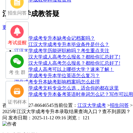
江汉大学成教答疑
招生问答
更多>>
江汉大学成考专升本缺考会记档案吗？
考试提醒
2025年江汉大学成考专升本毕业条件是什么？
江汉大学成考学历能评职称吗？考生重点关注
2025江汉大学成人高考怎么报名？都给你汇总好了!
2025江汉大学成人高考怎么报名？都给你汇总好了!
江汉大学成人高考可以上哪些大学？速来了解！
考 生 群
江汉大学成考专升本学位英语怎么复习？
湖北成考专升本缺考影响档案吗怎么处理
江汉大学成考文科专业怎么选，适合你的都在这里
江汉大学成考专升本备考英语时单词怎么记？写作可以用
证书样本
咨询电话：027-86646545
当前位置：
江汉大学成考
>
招生问答
2025年江汉大学成考专升本录取结果查询入口？查不到原因？
问
发布日期：2025-11-12 09:16
浏览： 121