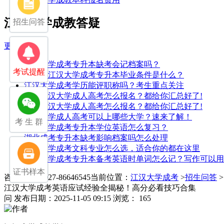
江汉大学成教答疑
招生问答
更多>>
江汉大学成考专升本缺考会记档案吗？
考试提醒
2025年江汉大学成考专升本毕业条件是什么？
江汉大学成考学历能评职称吗？考生重点关注
2025江汉大学成人高考怎么报名？都给你汇总好了!
2025江汉大学成人高考怎么报名？都给你汇总好了!
江汉大学成人高考可以上哪些大学？速来了解！
考 生 群
江汉大学成考专升本学位英语怎么复习？
湖北成考专升本缺考影响档案吗怎么处理
江汉大学成考文科专业怎么选，适合你的都在这里
江汉大学成考专升本备考英语时单词怎么记？写作可以用
证书样本
咨询电话：027-86646545
当前位置：
江汉大学成考
>
招生问答
江汉大学成考英语应试经验全揭秘！高分必看技巧合集
问
发布日期：2025-11-05 09:15
浏览： 165