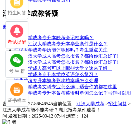
江汉大学成教答疑
招生问答
更多>>
江汉大学成考专升本缺考会记档案吗？
考试提醒
2025年江汉大学成考专升本毕业条件是什么？
江汉大学成考学历能评职称吗？考生重点关注
2025江汉大学成人高考怎么报名？都给你汇总好了!
2025江汉大学成人高考怎么报名？都给你汇总好了!
江汉大学成人高考可以上哪些大学？速来了解！
考 生 群
江汉大学成考专升本学位英语怎么复习？
湖北成考专升本缺考影响档案吗怎么处理
江汉大学成考文科专业怎么选，适合你的都在这里
江汉大学成考专升本备考英语时单词怎么记？写作可以用
证书样本
咨询电话：027-86646545
当前位置：
江汉大学成考
>
招生问答
江汉大学成考能不能考研？湖北报考条件速看！
问
发布日期：2025-09-12 07:44
浏览： 124