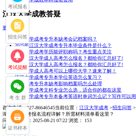
考试报名
江汉大学成教答疑
更多>>
招生问答
江汉大学成考专升本缺考会记档案吗？
2025年江汉大学成考专升本毕业条件是什么？
江汉大学成考学历能评职称吗？考生重点关注
2025江汉大学成人高考怎么报名？都给你汇总好了!
2025江汉大学成人高考怎么报名？都给你汇总好了!
考试提醒
江汉大学成人高考可以上哪些大学？速来了解！
江汉大学成考专升本学位英语怎么复习？
湖北成考专升本缺考影响档案吗怎么处理
江汉大学成考文科专业怎么选，适合你的都在这里
江汉大学成考专升本备考英语时单词怎么记？写作可以用
考 生 群
咨询电话：027-86646545
当前位置：
江汉大学成考
>
招生问答
湖北成人高考报名流程详解？所需材料清单看这里？
问
发布日期：2025-08-21 07:22
浏览： 153
证书样本