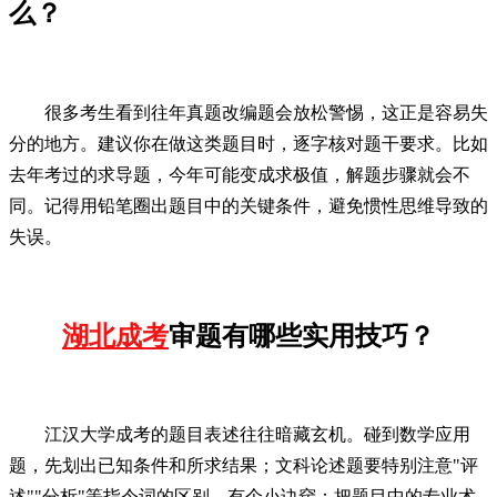
么？
很多考生看到往年真题改编题会放松警惕，这正是容易失
分的地方。建议你在做这类题目时，逐字核对题干要求。比如
去年考过的求导题，今年可能变成求极值，解题步骤就会不
同。记得用铅笔圈出题目中的关键条件，避免惯性思维导致的
失误。
湖北成考
审题有哪些实用技巧？
江汉大学成考的题目表述往往暗藏玄机。碰到数学应用
题，先划出已知条件和所求结果；文科论述题要特别注意"评
述""分析"等指令词的区别。有个小诀窍：把题目中的专业术